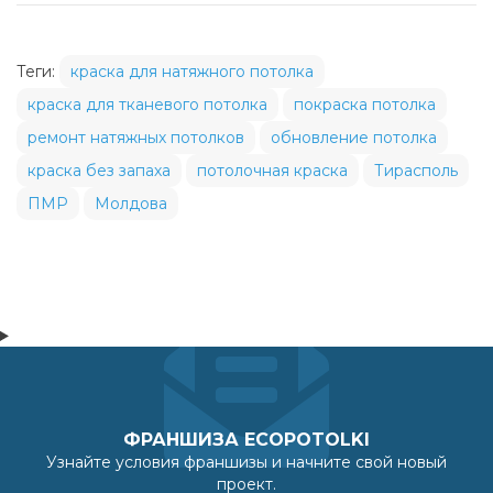
Теги:
краска для натяжного потолка
краска для тканевого потолка
покраска потолка
ремонт натяжных потолков
обновление потолка
краска без запаха
потолочная краска
Тирасполь
ПМР
Молдова
ФРАНШИЗА ECOPOTOLKI
Узнайте условия франшизы и начните свой новый
проект.