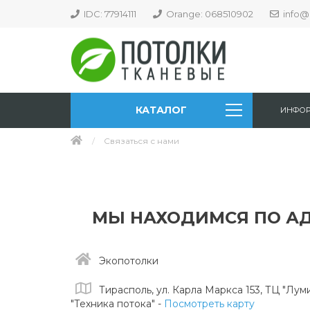
IDC: 77914111
Orange: 068510902
info@
КАТАЛОГ
ИНФО
Связаться с нами
МЫ НАХОДИМСЯ ПО АД
Экопотолки
Тирасполь, ул. Карла Маркса 153, ТЦ "Лум
"Техника потока"
-
Посмотреть карту