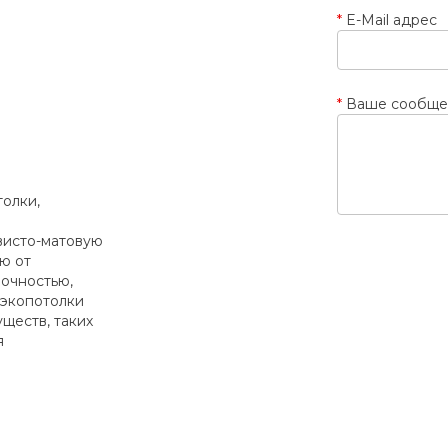
E-Mail адрес
Ваше сообще
олки,
висто-матовую
ю от
рочностью,
 экопотолки
ществ, таких
я