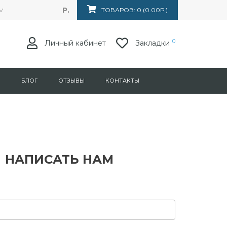
Р.
Маркса 153, ТЦ "Лумина". Магазин "Техника потока"
ТОВАРОВ: 0 (0.00Р.)
0
Личный кабинет
Закладки
Я
БЛОГ
ОТЗЫВЫ
КОНТАКТЫ
НАПИСАТЬ НАМ