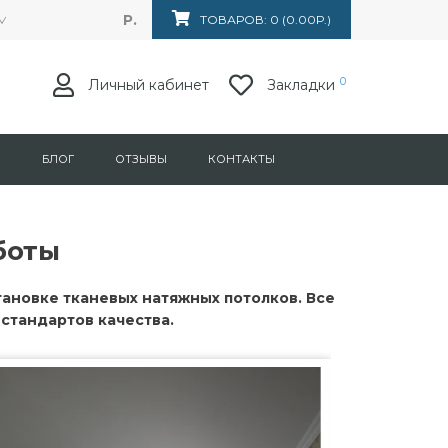
Р.
Маркса 153, ТЦ "Лумина". Магазин "Техника потока"
ТОВАРОВ: 0 (0.00Р.)
0
Личный кабинет
Закладки
Я
БЛОГ
ОТЗЫВЫ
КОНТАКТЫ
боты
тановке тканевых натяжных потолков. Все
стандартов качества.