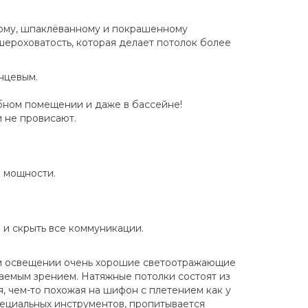
ному, шпаклёванному и покрашенному
ероховатость, которая делает потолок более
нцевым.
обном помещении и даже в бассейне!
и не провисают.
 мощности.
.
и скрыть все коммуникации.
м освещении очень хорошие светоотражающие
аемым зрением. Натяжные потолки состоят из
я, чем-то похожая на шифон с плетением как у
специальных инструментов, пропитывается