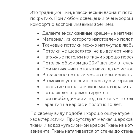
Это традиционный, классический вариант пот
покрытию. При любом освещении очень хороши
комфортно воспринимаемым зрением.
Делайте эксклюзивные крашеные натяжные
Материал, из которого изготовлено полот
Тканевые потолки можно натянуть: в любы
Потолки не шевелятся, не выделяют никак
Натяжные потолки из ткани хорошо перен
Потолок объемом до 30м² делаем в течен
При натяжении потолка никогда не испол
В тканевые потолки можно вмонтировать
Возможно установить открытую и скрытую 
Покрытие потолка можно мыть и красить.
Потолок легко ремонтируется.
При необходимости под натяжным потолк
Гарантия на каркас и полотно 10 лет.
По своему виду подобен хорошо оштукатурен
характеристики. Присутствует мелкая шерохов
ткани и водоэмульсионной краски.Ткань из кото
авизента. Ткань натягивается от стены до сте