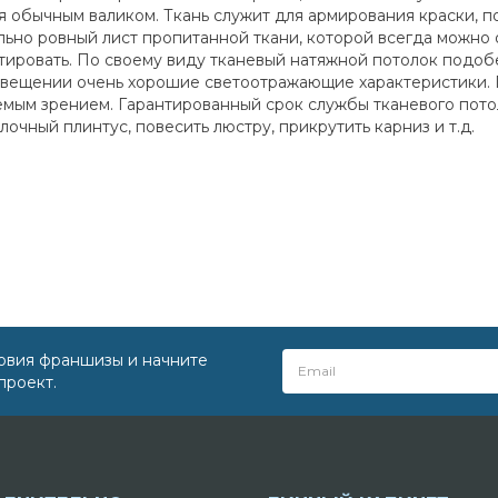
 обычным валиком. Ткань служит для армирования краски, 
ально ровный лист пропитанной ткани, которой всегда можно 
нтировать. По своему виду тканевый натяжной потолок подо
вещении очень хорошие светоотражающие характеристики. П
ым зрением. Гарантированный срок службы тканевого потолка
чный плинтус, повесить люстру, прикрутить карниз и т.д.
овия франшизы и начните
проект.