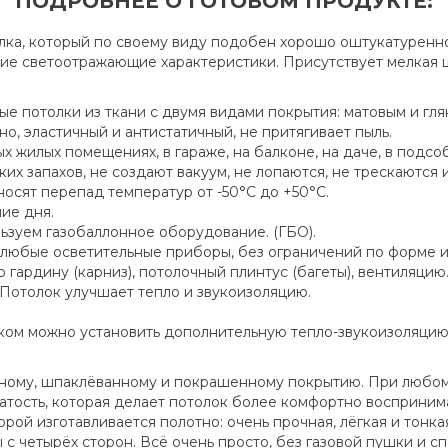
ПОДРОБНЕЕ О ГОТОВОМ ПРОДУКТЕ:
олка, который по своему виду подобен хорошо оштукатурен
е светоотражающие характеристики. Присутствует мелкая ш
 потолки из ткани с двумя видами покрытия: матовым и гля
но, эластичный и антистатичный, не притягивает пыль.
х жилых помещениях, в гараже, на балконе, на даче, в подс
их запахов, не создают вакуум, не лопаются, не трескаются 
осят перепад температур от -50°С до +50°С.
ие дня.
ьзуем газобаллонное оборудование. (ГБО).
 любые осветительные приборы, без ограничений по форме и
гардину (карниз), потолочный плинтус (багеты), вентиляцию
 Потолок улучшает тепло и звукоизоляцию.
ом можно установить дополнительную тепло-звукоизоляцию 
ному, шпаклёванному и покрашенному покрытию. При любо
атость, которая делает потолок более комфортно восприним
рой изготавливается полотно: очень прочная, лёгкая и тонка
ны с четырёх сторон. Всё очень просто, без газовой пушки и 