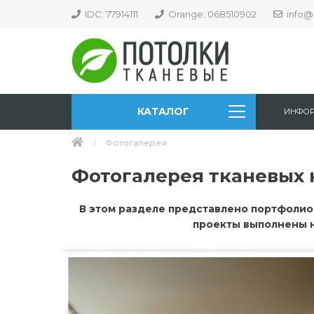
IDC: 77914111
Orange: 068510902
info@
КАТАЛОГ
ИНФО
Фотогалерея
Фотогалерея тканевых 
В этом разделе представлено портфолио 
проекты выполнены н