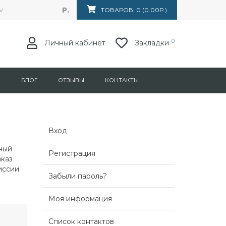
Р.
Маркса 153, ТЦ "Лумина". Магазин "Техника потока"
ТОВАРОВ: 0 (0.00Р.)
0
Личный кабинет
Закладки
Я
БЛОГ
ОТЗЫВЫ
КОНТАКТЫ
Вход
ный
Регистрация
аказ
иссии
Забыли пароль?
Моя информация
Список контактов