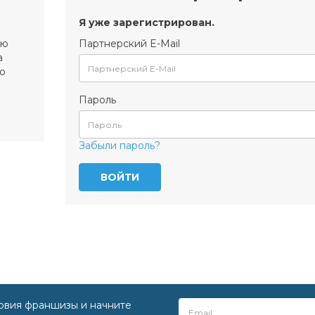
Я уже зарегистрирован.
ую
Партнерский E-Mail
а
бо
Пароль
Забыли пароль?
овия франшизы и начните