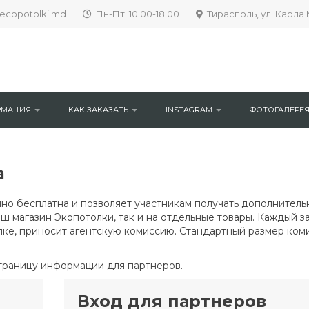
ecopotolki.md
Пн-Пт: 10:00-18:00
Тирасполь, ул. Карла 
РМАЦИЯ
КАК ЗАКАЗАТЬ
INSTAGRAM
ФОТОГАЛЕРЕ
а
но бесплатна и позволяет участникам получать дополнитель
ш магазин Экопотолки, так и на отдельные товары. Каждый з
лке, приносит агентскую комиссию. Стандартный размер ком
траницу информации для партнеров.
Вход для партнеров