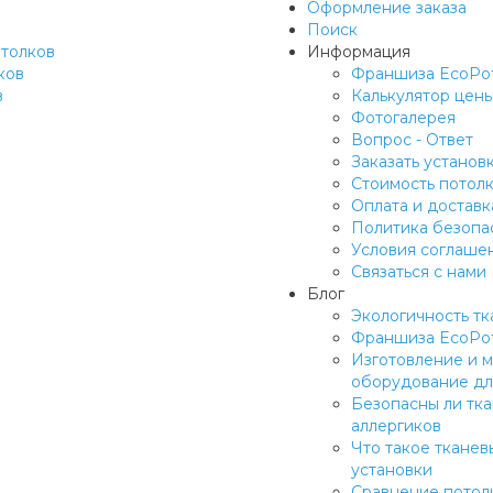
Оформление заказа
Поиск
отолков
Информация
ков
Франшиза EcoPot
в
Калькулятор цен
Фотогалерея
Вопрос - Ответ
Заказать установ
Стоимость потол
Оплата и доставк
Политика безопа
Условия соглаше
Связаться с нами
Блог
Экологичность тк
Франшиза EcoPot
Изготовление и м
оборудование для
Безопасны ли тка
аллергиков
Что такое тканев
установки
Сравнение потол