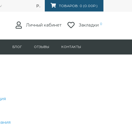
Р.
Маркса 153, ТЦ "Лумина". Магазин "Техника потока"
ТОВАРОВ: 0 (0.00Р.)
0
Личный кабинет
Закладки
Я
БЛОГ
ОТЗЫВЫ
КОНТАКТЫ
ция
вания