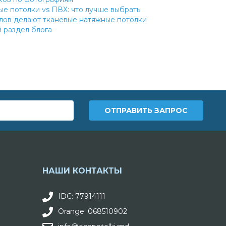
е потолки vs ПВХ: что лучше выбрать
алов делают тканевые натяжные потолки
раздел блога
НАШИ КОНТАКТЫ
IDC: 77914111
Orange: 068510902