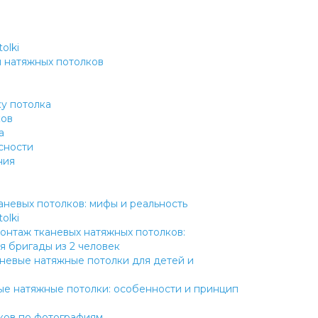
olki
ы натяжных потолков
ку потолка
ков
а
сности
ния
аневых потолков: мифы и реальность
olki
онтаж тканевых натяжных потолков:
 бригады из 2 человек
невые натяжные потолки для детей и
ые натяжные потолки: особенности и принцип
ков по фотографиям